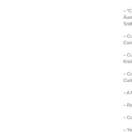
– “C
Áust
Srid
– Cu
Curs
– Cu
Kri
– Co
Curi
– A 
– Re
– Co
– Yo