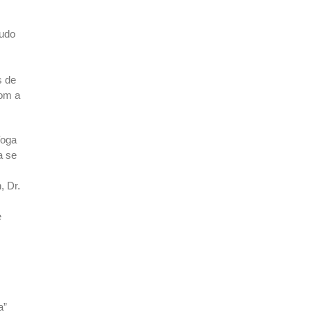
tudo
s de
com a
Yoga
a se
, Dr.
e
,
a”