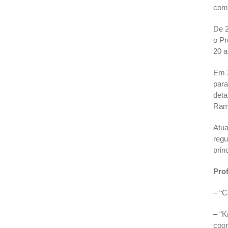
com 
De 2
o Pr
20 a
Em 2
para
deta
Rama
Atua
regu
prin
Prof
– “C
– “K
coor