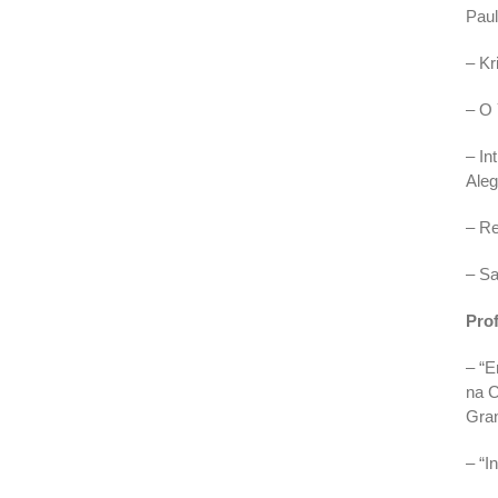
Paul
– Kr
– O 
– In
Aleg
– Re
– Sa
Pro
– “E
na C
Gran
– “I