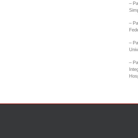
– Pa
Simp
– Pa
Fede
– Pa
Univ
– Pa
Inte
Hosp