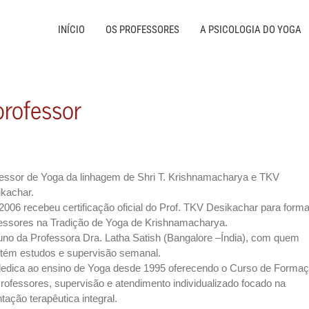
INÍCIO
OS PROFESSORES
A PSICOLOGIA DO YOGA
professor
essor de Yoga da linhagem de Shri T. Krishnamacharya e TKV
kachar.
006 recebeu certificação oficial do Prof. TKV Desikachar para forma
essores na Tradição de Yoga de Krishnamacharya.
uno da Professora Dra. Latha Satish (Bangalore –Índia), com quem
tém estudos e supervisão semanal.
edica ao ensino de Yoga desde 1995 oferecendo o Curso de Forma
rofessores, supervisão e atendimento individualizado focado na
ntação terapêutica integral.