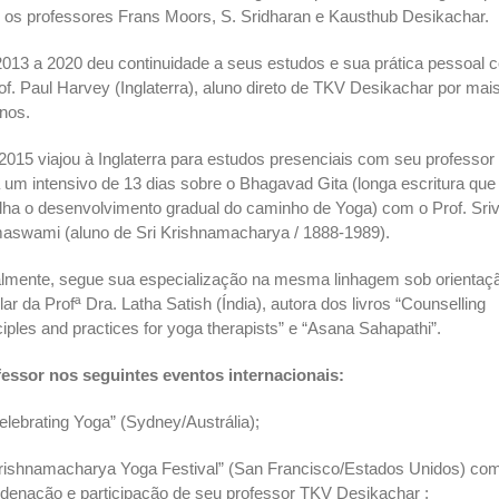
os professores Frans Moors, S. Sridharan e Kausthub Desikachar.
013 a 2020 deu continuidade a seus estudos e sua prática pessoal 
of. Paul Harvey (Inglaterra), aluno direto de TKV Desikachar por mai
nos.
015 viajou à Inglaterra para estudos presenciais com seu professor
 um intensivo de 13 dias sobre o Bhagavad Gita (longa escritura que
lha o desenvolvimento gradual do caminho de Yoga) com o Prof. Sri
swami (aluno de Sri Krishnamacharya / 1888-1989).
lmente, segue sua especialização na mesma linhagem sob orientaç
lar da Profª Dra. Latha Satish (Índia), autora dos livros “Counselling
ciples and practices for yoga therapists” e “Asana Sahapathi”.
essor nos seguintes eventos internacionais:
elebrating Yoga” (Sydney/Austrália);
rishnamacharya Yoga Festival” (San Francisco/Estados Unidos) co
denação e participação de seu professor TKV Desikachar ;