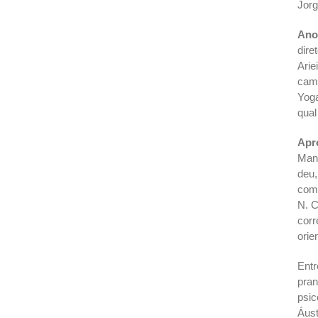
Jorg
Anos
dire
Arie
cami
Yoga
qual
Apr
Mand
deu,
com 
N. C
corr
orie
Entr
pran
psic
Áust