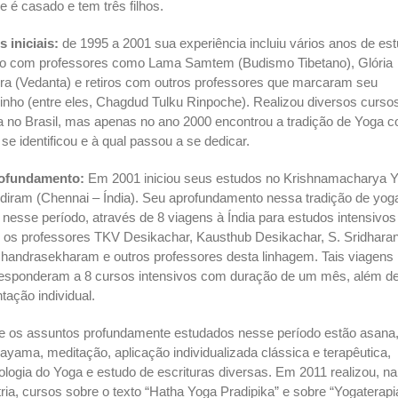
e é casado e tem três filhos.
 iniciais:
de 1995 a 2001 sua experiência incluiu vários anos de es
to com professores como Lama Samtem (Budismo Tibetano), Glória
ira (Vedanta) e retiros com outros professores que marcaram seu
nho (entre eles, Chagdud Tulku Rinpoche). Realizou diversos curso
 no Brasil, mas apenas no ano 2000 encontrou a tradição de Yoga 
 se identificou e à qual passou a se dedicar.
ofundamento:
Em 2001 iniciou seus estudos no Krishnamacharya 
iram (Chennai – Índia). Seu aprofundamento nessa tradição de yog
 nesse período, através de 8 viagens à Índia para estudos intensivos
os professores TKV Desikachar, Kausthub Desikachar, S. Sridharan
handrasekharam e outros professores desta linhagem. Tais viagens
esponderam a 8 cursos intensivos com duração de um mês, além d
ntação individual.
e os assuntos profundamente estudados nesse período estão asana
ayama, meditação, aplicação individualizada clássica e terapêutica,
ologia do Yoga e estudo de escrituras diversas. Em 2011 realizou, na
ria, cursos sobre o texto “Hatha Yoga Pradipika” e sobre “Yogaterapi