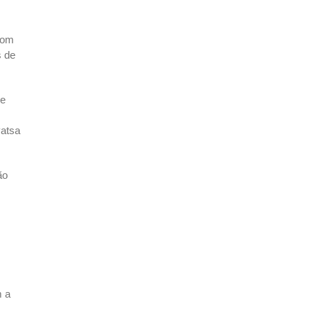
com
s de
 e
vatsa
ão
m a