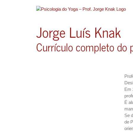
Ir
para
o
conteúdo
Jorge Luís Knak
Currículo completo do 
Prof
Desi
Em 2
prof
É al
man
Se d
de P
orie