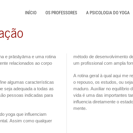
INÍCIO
OS PROFESSORES
A PSICOLOGIA DO YOGA
ração
na e prāṇāyāma e uma rotina
método de desenvolvimento de 
mente relacionados ao corpo
um profissional com ampla fo
A rotina geral à qual aqui me ref
fine algumas características
o repouso, os estudos, ou sej
ue seja adequada a todas as
maduro. Auxiliar no equilíbrio 
são pessoas indicadas para
vida é uma das importantes tar
influencia diretamente o estado
mente.
 do yoga que influenciam
ental. Assim como qualquer