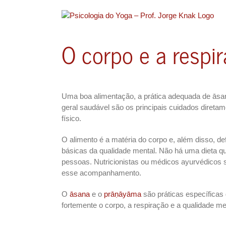
Ir
para
o
conteúdo
O corpo e a respi
Uma boa alimentação, a prática adequada de āsa
geral saudável são os principais cuidados direta
físico.
O alimento é a matéria do corpo e, além disso, de
básicas da qualidade mental. Não há uma dieta q
pessoas. Nutricionistas ou médicos ayurvédicos 
esse acompanhamento.
O
āsana
e o
prāṇāyāma
são práticas específicas
fortemente o corpo, a respiração e a qualidade m