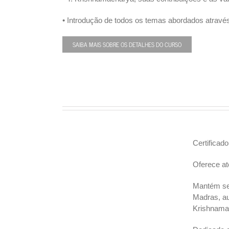
• Introdução de todos os temas abordados atravé
SAIBA MAIS SOBRE OS DETALHES DO CURSO
Certificad
Oferece at
Mantém seu
Madras, au
Krishnama