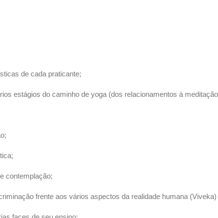
sticas de cada praticante;
ários estágios do caminho de yoga (dos relacionamentos à meditação
ão;
ica;
 e contemplação;
scriminação frente aos vários aspectos da realidade humana (Viveka
rias faces de seu ensino;