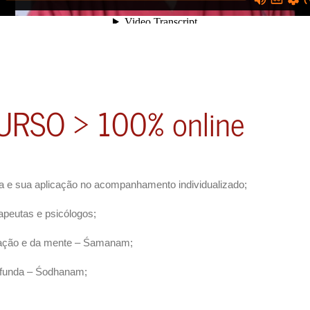
RSO > 100% online
 e sua aplicação no acompanhamento individualizado;
apeutas e psicólogos;
iração e da mente – Śamanam;
ofunda – Śodhanam;