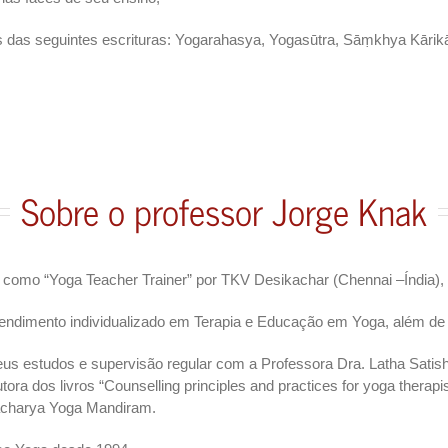
s das seguintes escrituras: Yogarahasya, Yogasūtra, Sāṃkhya Kārik
Sobre o professor Jorge Knak
o como “Yoga Teacher Trainer” por TKV Desikachar (Chennai –Índia
endimento individualizado em Terapia e Educação em Yoga, além de co
s estudos e supervisão regular com a Professora Dra. Latha Satish 
tora dos livros “Counselling principles and practices for yoga therapi
charya Yoga Mandiram.