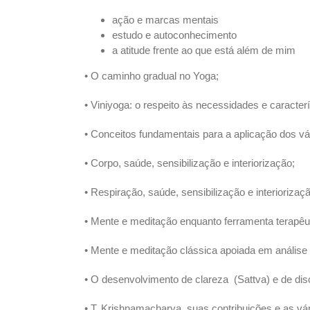
ação e marcas mentais
estudo e autoconhecimento
a atitude frente ao que está além de mim
• O caminho gradual no Yoga;
• Viniyoga: o respeito às necessidades e caracterí
• Conceitos fundamentais para a aplicação dos v
• Corpo, saúde, sensibilização e interiorização;
• Respiração, saúde, sensibilização e interiorizaç
• Mente e meditação enquanto ferramenta terapêut
• Mente e meditação clássica apoiada em análise
• O desenvolvimento de clareza (Sattva) e de di
• T. Krishnamacharya, suas contribuições e as vá