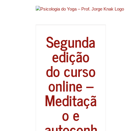
Ir
para
o
conteúdo
Segunda
edição
do curso
online –
Meditaçã
o e
autoconh