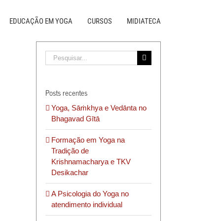
EDUCAÇÃO EM YOGA
CURSOS
MIDIATECA
Buscar
resultados
para:
Posts recentes
Yoga, Sāṁkhya e Vedānta no
Bhagavad Gītā
Formação em Yoga na
Tradição de
Krishnamacharya e TKV
Desikachar
A Psicologia do Yoga no
atendimento individual