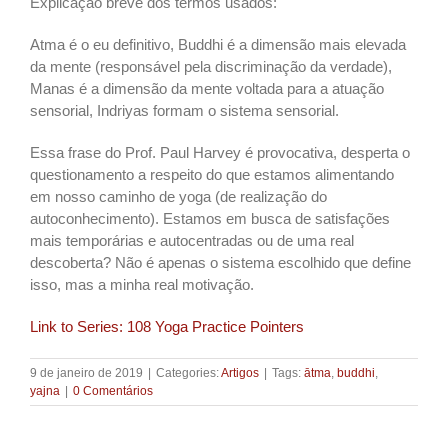
Explicação breve dos termos usados:
Atma é o eu definitivo, Buddhi é a dimensão mais elevada
da mente (responsável pela discriminação da verdade),
Manas é a dimensão da mente voltada para a atuação
sensorial, Indriyas formam o sistema sensorial.
Essa frase do Prof. Paul Harvey é provocativa, desperta o
questionamento a respeito do que estamos alimentando
em nosso caminho de yoga (de realização do
autoconhecimento). Estamos em busca de satisfações
mais temporárias e autocentradas ou de uma real
descoberta? Não é apenas o sistema escolhido que define
isso, mas a minha real motivação.
Link to Series: 108 Yoga Practice Pointers
9 de janeiro de 2019
|
Categories:
Artigos
|
Tags:
ātma
,
buddhi
,
yajna
|
0 Comentários