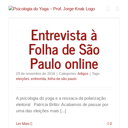
Ir
para
o
conteúdo
Entrevista à
Folha de São
Paulo online
20 de novembro de 2018
|
Categories:
Artigos
|
Tags:
eleições
,
entrevista
,
folha de são paulo
A psicologia do yoga e a ressaca da polarização
eleitoral Patrícia Britto: Acabamos de passar por
uma das eleições mais [...]
Ler Mais
0