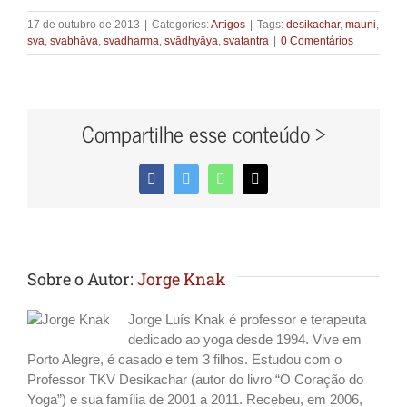
17 de outubro de 2013
|
Categories:
Artigos
|
Tags:
desikachar
,
mauni
,
sva
,
svabhāva
,
svadharma
,
svādhyāya
,
svatantra
|
0 Comentários
Compartilhe esse conteúdo >
Facebook
Twitter
WhatsApp
E-
mail
Sobre o Autor:
Jorge Knak
Jorge Luís Knak é professor e terapeuta
dedicado ao yoga desde 1994. Vive em
Porto Alegre, é casado e tem 3 filhos. Estudou com o
Professor TKV Desikachar (autor do livro “O Coração do
Yoga”) e sua família de 2001 a 2011. Recebeu, em 2006,