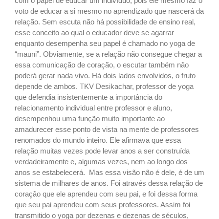
com o papel de educar um indivíduo, pois ele mesmo faz o
voto de educar a si mesmo no aprendizado que nascerá da
relação. Sem escuta não há possibilidade de ensino real,
esse conceito ao qual o educador deve se agarrar
enquanto desempenha seu papel é chamado no yoga de
“mauni”. Obviamente, se a relação não consegue chegar a
essa comunicação de coração, o escutar também não
poderá gerar nada vivo. Há dois lados envolvidos, o fruto
depende de ambos. TKV Desikachar, professor de yoga
que defendia insistentemente a importância do
relacionamento individual entre professor e aluno,
desempenhou uma função muito importante ao
amadurecer esse ponto de vista na mente de professores
renomados do mundo inteiro. Ele afirmava que essa
relação muitas vezes pode levar anos a ser construída
verdadeiramente e, algumas vezes, nem ao longo dos
anos se estabelecerá. Mas essa visão não é dele, é de um
sistema de milhares de anos. Foi através dessa relação de
coração que ele aprendeu com seu pai, e foi dessa forma
que seu pai aprendeu com seus professores. Assim foi
transmitido o yoga por dezenas e dezenas de séculos,